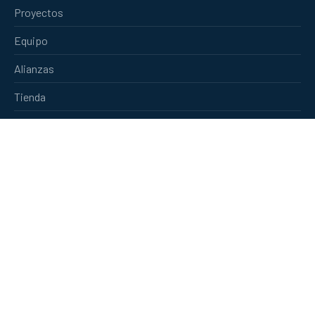
Proyectos
Equipo
Alianzas
Tienda
Contacto
Redes Sociales
Facebook
Instagram
New
New
New
Window
Window
Window