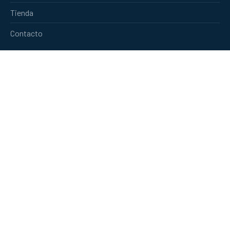
Tienda
Contacto
Redes Sociales
Facebook
Instagram
New
New
New
Window
Window
Window
Contacto
Av. 27 de Febrero 495 | Torre FORUM, piso 14, Santo