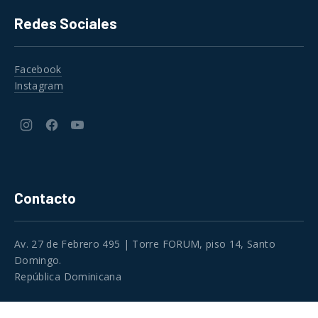
Redes Sociales
Facebook
Instagram
New
New
New
Window
Window
Window
Contacto
Av. 27 de Febrero 495 | Torre FORUM, piso 14, Santo
Domingo.
República Dominicana
Teléfono:
+1 (809) 508 1313