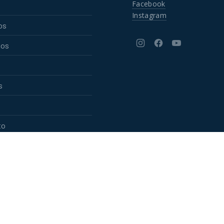
Facebook
Instagram
os
tos
New
New
New
Window
Window
Window
s
to
 © 2026
Fundación Inclusión Social FUSIÓN
. Todos los
Hom
eservados. Sitio realizado por
LoreBurgos.com
s Theme by
FORQY