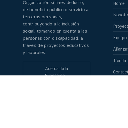
Organización si fines de lucro,
Home
de beneficio público o servicio a
Nosotr
terceras personas,
contribuyendo a la inclusión
Proyec
social, tomando en cuenta a las
Equipo
personas con discapacidad, a
través de proyectos educativos
Alianza
y laborales.
Tienda
Acerca de la
Contac
Fundación…
Copyright
Derechos R
WordPres