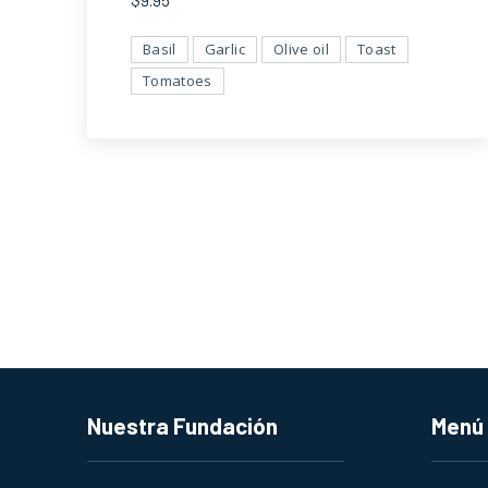
$9.95
Basil
Garlic
Olive oil
Toast
Tomatoes
Nuestra Fundación
Menú