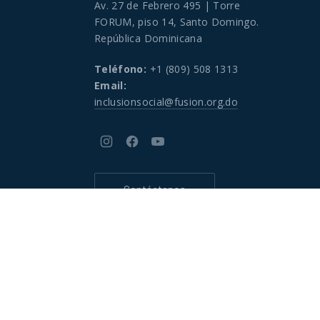
Av. 27 de Febrero 495 | Torre
FORUM, piso 14, Santo Domingo.
República Dominicana
Teléfono:
+1 (809) 508 1313
Email:
inclusionsocial@fusion.org.do
New
New
New
Window
Window
Window
Contáctanos
e
Mapa del Sitio
New
New
New
Window
Window
Window